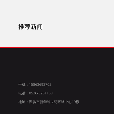
推荐新闻
手机：15863693702
电话：0536-8261169
地址：潍坊市新华路世纪环球中心19楼