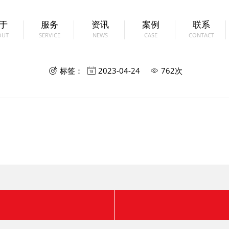
于
服务
资讯
案例
联系
OUT
SERVICE
NEWS
CASE
CONTACT
青州正成环保
标签：
2023-04-24
762次


